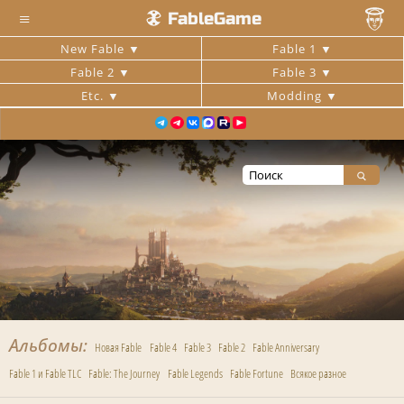
≡
FableGame
New Fable
Fable 1
Fable 2
Fable 3
Etc.
Modding
Альбомы
Новая Fable
Fable 4
Fable 3
Fable 2
Fable Anniversary
Fable 1 и Fable TLC
Fable: The Journey
Fable Legends
Fable Fortune
Всякое разное