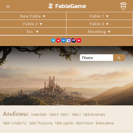
≡
FableGame
New Fable
Fable 1
Fable 2
Fable 3
Etc.
Modding
Альбомы
Новая Fable
Fable 4
Fable 3
Fable 2
Fable Anniversary
Fable 1 и Fable TLC
Fable: The Journey
Fable Legends
Fable Fortune
Всякое разное