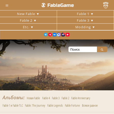
≡
FableGame
New Fable
Fable 1
Fable 2
Fable 3
Etc.
Modding
Альбомы
Новая Fable
Fable 4
Fable 3
Fable 2
Fable Anniversary
Fable 1 и Fable TLC
Fable: The Journey
Fable Legends
Fable Fortune
Всякое разное