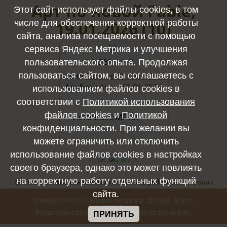
Арт по новой Fable,
Этот сайт использует файлы cookies, в том
19.01.2026 (10)
числе для обеспечения корректной работы
сайта, анализа посещаемости с помощью
сервиса Яндекс Метрика и улучшения
265
0
пользовательского опыта. Продолжая
Полный размер -
3840x2160
/
пользоваться сайтом, вы соглашаетесь с
Залил
Torionel™, 19.01.2026
Альбом:
Арты 19.01.2026
использованием файлов cookies в
486.0Kb
соответствии с
Политикой использования
файлов cookies
и
Политикой
 Источник: MP1st

конфиденциальности
. При желании вы
можете ограничить или отключить
использование файлов cookies в настройках
своего браузера, однако это может повлиять
на корректную работу отдельных функций
Тут можно написать коммент после 10-секундной
регистрации
сайта.
FableGame.INFO (FG.INFO) game media portal, 2008-2026. All rights
reserved.
You have to put a link to the source in case of copying any info there.
ПРИНЯТЬ