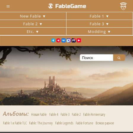
≡
FableGame
New Fable
Fable 1
Fable 2
Fable 3
Etc.
Modding
Альбомы
Новая Fable
Fable 4
Fable 3
Fable 2
Fable Anniversary
Fable 1 и Fable TLC
Fable: The Journey
Fable Legends
Fable Fortune
Всякое разное