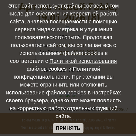
Арт по новой Fable,
Этот сайт использует файлы cookies, в том
19.01.2026 (8)
числе для обеспечения корректной работы
сайта, анализа посещаемости с помощью
сервиса Яндекс Метрика и улучшения
236
0
пользовательского опыта. Продолжая
Полный размер -
3840x2160
/
пользоваться сайтом, вы соглашаетесь с
Залил
Torionel™, 19.01.2026
Альбом:
Арты 19.01.2026
использованием файлов cookies в
359.1Kb
соответствии с
Политикой использования
файлов cookies
и
Политикой
 Источник: MP1st

конфиденциальности
. При желании вы
можете ограничить или отключить
использование файлов cookies в настройках
своего браузера, однако это может повлиять
на корректную работу отдельных функций
Тут можно написать коммент после 10-секундной
регистрации
сайта.
FableGame.INFO (FG.INFO) game media portal, 2008-2026. All rights
reserved.
You have to put a link to the source in case of copying any info there.
ПРИНЯТЬ