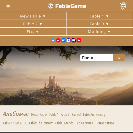
≡
FableGame
New Fable
Fable 1
Fable 2
Fable 3
Etc.
Modding
Альбомы
Новая Fable
Fable 4
Fable 3
Fable 2
Fable Anniversary
Fable 1 и Fable TLC
Fable: The Journey
Fable Legends
Fable Fortune
Всякое разное