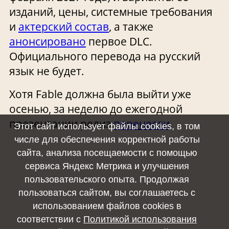
изданий, цены, системные требования
и
актерский состав
, а также
анонсировано
первое DLC.
Официального перевода на русский
язык не будет.
Хотя Fable должна была выйти уже
осенью, за неделю до ежегодной
презентации релиз
перенесли
.
Этот сайт использует файлы cookies, в том
числе для обеспечения корректной работы
сайта, анализа посещаемости с помощью
сервиса Яндекс Метрика и улучшения
пользовательского опыта. Продолжая
пользоваться сайтом, вы соглашаетесь с
👍
👎
использованием файлов cookies в
соответствии с
Политикой использования
0
0