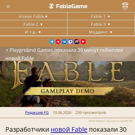
≡
FableGame
Новая Fable
Fable 1
Fable 2
Fable 3
И т.д.
Моддинг
⚡ Playground Games показала 30 минут геймплея
новой Fable
Редакция FG
10.06.2026
239 просмотров
Иллюстрация: скриншот из видео PG
Разработчики
новой Fable
показали 30