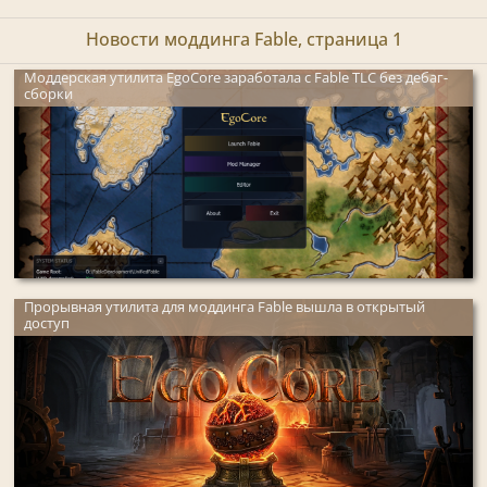
Новости моддинга Fable, страница 1
Моддерская утилита EgoCore заработала с Fable TLC без дебаг-
сборки
Прорывная утилита для моддинга Fable вышла в открытый
доступ