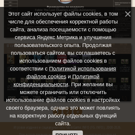
Этот сайт использует файлы cookies, в том
числе для обеспечения корректной работы
сайта, анализа посещаемости с помощью
сервиса Яндекс Метрика и улучшения
пользовательского опыта. Продолжая
В сети появился архив с текстурами из Fable: TLC
пользоваться сайтом, вы соглашаетесь с
использованием файлов cookies в
соответствии с
Политикой использования
файлов cookies
и
Политикой
конфиденциальности
. При желании вы
можете ограничить или отключить
использование файлов cookies в настройках
своего браузера, однако это может повлиять
1
2
»
на корректную работу отдельных функций
сайта.
Игровое издание и социальная сеть FableGame.INFO (FG.INFO), 2008-2026.
Все права защищены.
При использовании материалов FG обязательно указание ссылки на