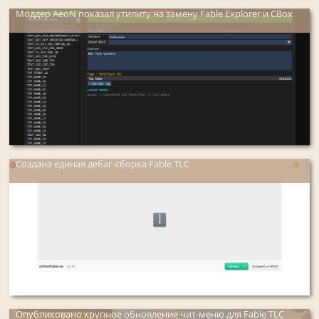
Моддер AeoN показал утилиту на замену Fable Explorer и CBox
Создана единая дебаг-сборка Fable TLC
Опубликовано крупное обновление чит-меню для Fable TLC