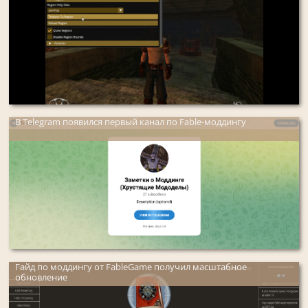
В Telegram появился первый канал по Fable-моддингу
Гайд по моддингу от FableGame получил масштабное
обновление