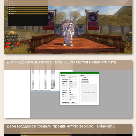
Для моддинга диалогов Fable TLC появится новая утилита
Двое моддеров создали продвинутую версию FableMenu