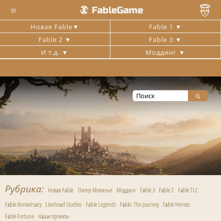
≡
FableGame
Новая Fable
Fable 1
Fable 2
Fable 3
И т.д.
Моддинг
Рубрика
Новая Fable
Питер Молинье
Моддинг
Fable 3
Fable 2
Fable TLC
Fable Anniversary
Lionhead Studios
Fable Legends
Fable: The Journey
Fable Heroes
Fable Fortune
Наши проекты