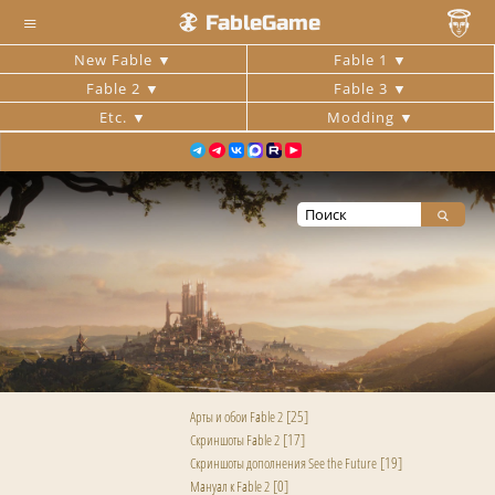
≡
FableGame
New Fable
Fable 1
Fable 2
Fable 3
Etc.
Modding
[25]
Арты и обои Fable 2
[17]
Скриншоты Fable 2
[19]
Скриншоты дополнения See the Future
[0]
Мануал к Fable 2