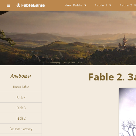
≡
FableGame
New Fable
Fable 1
Fable 2
Fable 2.
Альбомы
Новая Fable
Fable 4
Fable 3
Fable 2
Fable Anniversary