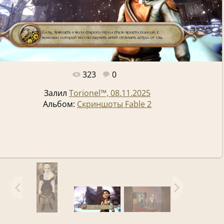
323
0
Полный размер -
1280x720
/ 1535.5Kb
Залил
Torionel™, 08.11.2025
Альбом:
Скриншоты Fable 2