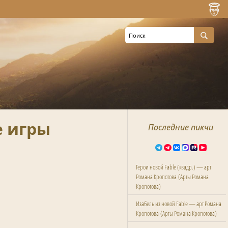
е игры
Последние пикчи
Герои новой Fable (квадр.) — арт
(
Романа Кропотова
Арты Романа
)
Кропотова
Изабель из новой Fable — арт Романа
(
)
Кропотова
Арты Романа Кропотова