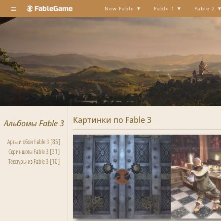
≡
FableGame
New Fable
Fable 1
Fable 2
Картинки по Fable 3
Альбомы Fable 3
[85]
Арты и обои Fable 3
[31]
Скриншоты Fable 3
[10]
Текстуры из Fable 3