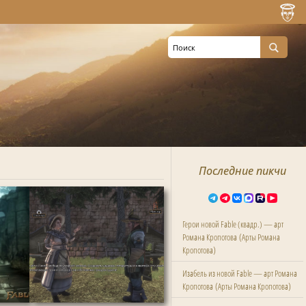
Последние пикчи
Герои новой Fable (квадр.) — арт
(
Романа Кропотова
Арты Романа
)
Кропотова
Изабель из новой Fable — арт Романа
(
)
Кропотова
Арты Романа Кропотова