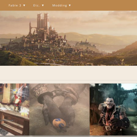
Fable 3
Etc.
Modding