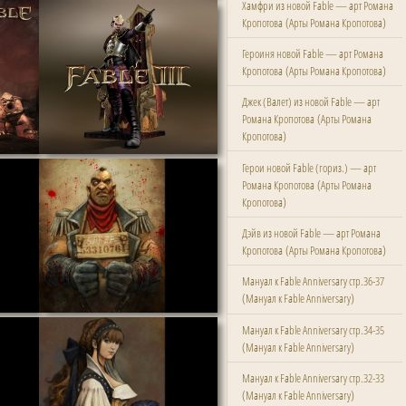
Хамфри из новой Fable — арт Романа
(
)
Кропотова
Арты Романа Кропотова
Героиня новой Fable — арт Романа
(
)
Кропотова
Арты Романа Кропотова
Джек (Валет) из новой Fable — арт
(
Романа Кропотова
Арты Романа
)
Кропотова
Герои новой Fable (гориз.) — арт
(
Романа Кропотова
Арты Романа
)
Кропотова
Дэйв из новой Fable — арт Романа
(
)
Кропотова
Арты Романа Кропотова
Мануал к Fable Anniversary стр.36-37
(
)
Мануал к Fable Anniversary
Мануал к Fable Anniversary стр.34-35
(
)
Мануал к Fable Anniversary
Мануал к Fable Anniversary стр.32-33
(
)
Мануал к Fable Anniversary