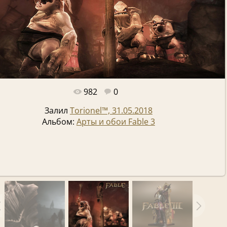
982
0
Полный размер -
1920x1200
/ 197.4Kb
Залил
Torionel™, 31.05.2018
Альбом:
Арты и обои Fable 3