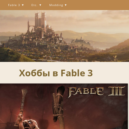
Fable 3
Etc.
Modding
Хоббы в Fable 3