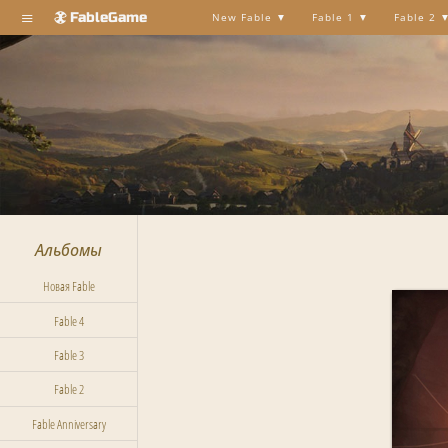
≡
FableGame
New Fable
Fable 1
Fable 2
Альбомы
Новая Fable
Fable 4
Fable 3
Fable 2
Fable Anniversary