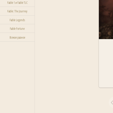
Fable 1 и Fable TLC
Fable: The Journey
Fable Legends
Fable Fortune
Всякое разное