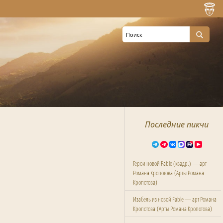
Последние пикчи
Герои новой Fable (квадр.) — арт
(
Романа Кропотова
Арты Романа
)
Кропотова
Изабель из новой Fable — арт Романа
(
)
Кропотова
Арты Романа Кропотова