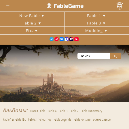
≡
FableGame
New Fable
Fable 1
Fable 2
Fable 3
Etc.
Modding
Альбомы
Новая Fable
Fable 4
Fable 3
Fable 2
Fable Anniversary
Fable 1 и Fable TLC
Fable: The Journey
Fable Legends
Fable Fortune
Всякое разное