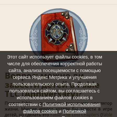
Этот сайт использует файлы cookies, в том
числе для обеспечения корректной работы
сайта, анализа посещаемости с помощью
Вопрос: можно ли
сервиса Яндекс Метрика и улучшения
завести детей в Fable
пользовательского опыта. Продолжая
TLC (Anniversary)?
пользоваться сайтом, вы соглашаетесь с
использованием файлов cookies в
Первая Fable — во многих отношениях симулятор
соответствии с
Политикой использования
жизни. Многие игроки хотели бы завести в игре
файлов cookies
и
Политикой
детей, но сделать это
Fable: The Lost Chapters
(
Fable