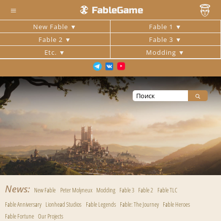
≡
FableGame
New Fable
Fable 1
Fable 2
Fable 3
Etc.
Modding
News
New Fable
Peter Molyneux
Modding
Fable 3
Fable 2
Fable TLC
Fable Anniversary
Lionhead Studios
Fable Legends
Fable: The Journey
Fable Heroes
Fable Fortune
Our Projects