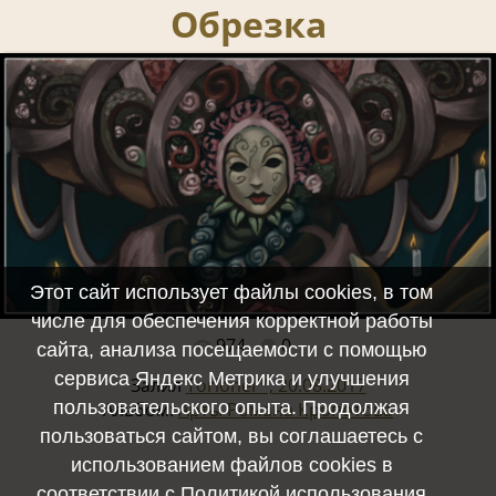
Обрезка
Этот сайт использует файлы cookies, в том
числе для обеспечения корректной работы
974
0
Полный размер -
1600x858
/ 1564.0Kb
сайта, анализа посещаемости с помощью
сервиса Яндекс Метрика и улучшения
Залил
Torionel™, 20.08.2017
пользовательского опыта. Продолжая
Альбом:
Арты Романа Кропотова
пользоваться сайтом, вы соглашаетесь с
использованием файлов cookies в
соответствии с
Политикой использования