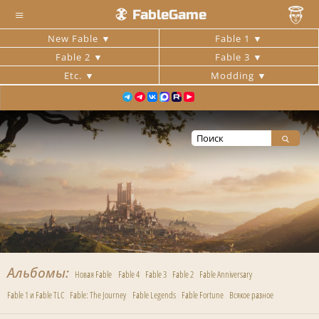
≡
FableGame
New Fable
Fable 1
Fable 2
Fable 3
Etc.
Modding
Альбомы
Новая Fable
Fable 4
Fable 3
Fable 2
Fable Anniversary
Fable 1 и Fable TLC
Fable: The Journey
Fable Legends
Fable Fortune
Всякое разное