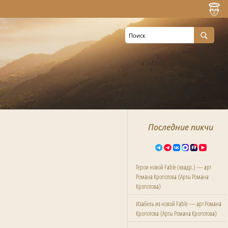
Последние пикчи
Герои новой Fable (квадр.) — арт
(
Романа Кропотова
Арты Романа
)
Кропотова
Изабель из новой Fable — арт Романа
(
)
Кропотова
Арты Романа Кропотова