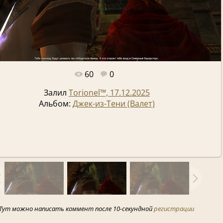
60
0
Полный размер -
1920x1080
/ 1546.3Kb
Залил
Torionel™, 17.12.2025
Альбом:
Джек-из-Тени (Валет)
Тут можно написать коммент после 10-секундной
регистрации