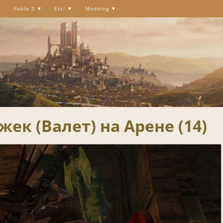
Fable 3
Etc.
Modding
жек (Валет) на Арене (14)