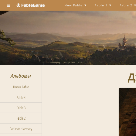
≡
FableGame
New Fable
Fable 1
Fable 2
Д
Альбомы
Новая Fable
Fable 4
Fable 3
Fable 2
Fable Anniversary