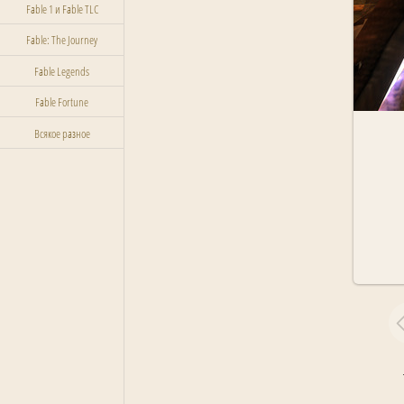
Fable 1 и Fable TLC
Fable: The Journey
Fable Legends
Fable Fortune
Всякое разное