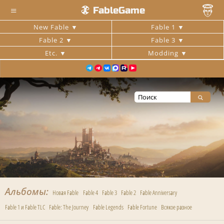
≡
FableGame
New Fable
Fable 1
Fable 2
Fable 3
Etc.
Modding
Альбомы
Новая Fable
Fable 4
Fable 3
Fable 2
Fable Anniversary
Fable 1 и Fable TLC
Fable: The Journey
Fable Legends
Fable Fortune
Всякое разное