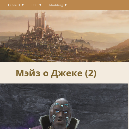
Fable 3
Etc.
Modding
Мэйз о Джеке (2)