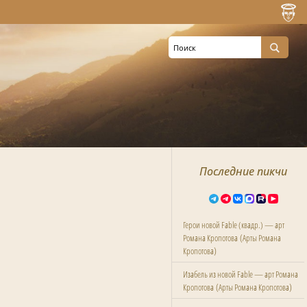
Последние пикчи
Герои новой Fable (квадр.) — арт
(
Романа Кропотова
Арты Романа
)
Кропотова
Изабель из новой Fable — арт Романа
(
)
Кропотова
Арты Романа Кропотова