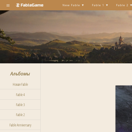
≡
FableGame
New Fable
Fable 1
Fable 2
Альбомы
Новая Fable
Fable 4
Fable 3
Fable 2
Fable Anniversary