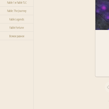
Fable 1 и Fable TLC
Fable: The Journey
Fable Legends
Fable Fortune
Всякое разное