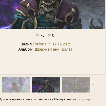
73
0
Полный размер -
1920x1080
/ 2084.6Kb
Залил
Torionel™, 17.12.2025
Альбом:
Джек-из-Тени (Валет)
Тут можно написать коммент после 10-секундной
регистрации