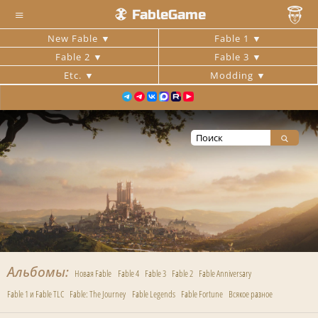
≡
FableGame
New Fable
Fable 1
Fable 2
Fable 3
Etc.
Modding
Альбомы
Новая Fable
Fable 4
Fable 3
Fable 2
Fable Anniversary
Fable 1 и Fable TLC
Fable: The Journey
Fable Legends
Fable Fortune
Всякое разное