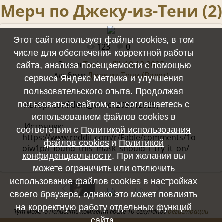
Мерч по Джеку-из-Тени (2)
Этот сайт использует файлы cookies, в том
123
0
Полный размер -
1080x2194
/ 61.9Kb
числе для обеспечения корректной работы
Залил
Torionel™, 10.12.2025
сайта, анализа посещаемости с помощью
Альбом:
Джек-из-Тени (Валет)
сервиса Яндекс Метрика и улучшения
пользовательского опыта. Продолжая
 Автор: Confident_Mirror2036 (2025) 
пользоваться сайтом, вы соглашаетесь с
использованием файлов cookies в
 Источник: 
соответствии с
Политикой использования
https://www.reddit.com/r/Fable/comments/1o
файлов cookies
и
Политикой
oiw1p/i_found_this_mask_should_i_try_it_on/

конфиденциальности
. При желании вы
можете ограничить или отключить
использование файлов cookies в настройках
своего браузера, однако это может повлиять
на корректную работу отдельных функций
Тут можно написать коммент после 10-секундной
регистрации
сайта.