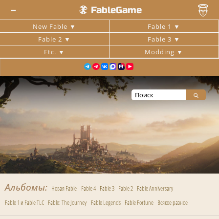
≡
FableGame
New Fable
Fable 1
Fable 2
Fable 3
Etc.
Modding
Альбомы
Новая Fable
Fable 4
Fable 3
Fable 2
Fable Anniversary
Fable 1 и Fable TLC
Fable: The Journey
Fable Legends
Fable Fortune
Всякое разное