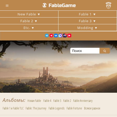
≡
FableGame
New Fable
Fable 1
Fable 2
Fable 3
Etc.
Modding
Альбомы
Новая Fable
Fable 4
Fable 3
Fable 2
Fable Anniversary
Fable 1 и Fable TLC
Fable: The Journey
Fable Legends
Fable Fortune
Всякое разное