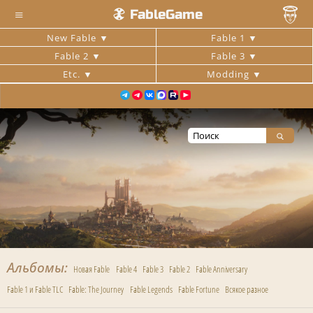
≡
FableGame
New Fable
Fable 1
Fable 2
Fable 3
Etc.
Modding
Альбомы
Новая Fable
Fable 4
Fable 3
Fable 2
Fable Anniversary
Fable 1 и Fable TLC
Fable: The Journey
Fable Legends
Fable Fortune
Всякое разное