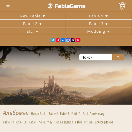
≡
FableGame
New Fable
Fable 1
Fable 2
Fable 3
Etc.
Modding
Альбомы
Новая Fable
Fable 4
Fable 3
Fable 2
Fable Anniversary
Fable 1 и Fable TLC
Fable: The Journey
Fable Legends
Fable Fortune
Всякое разное