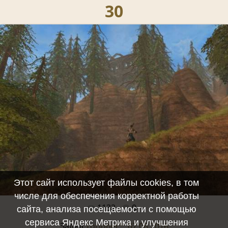
30
Этот сайт использует файлы cookies, в том
числе для обеспечения корректной работы
1132
0
Полный размер -
640x480
/ 95.3Kb
сайта, анализа посещаемости с помощью
сервиса Яндекс Метрика и улучшения
Залил
Torionel™, 07.06.2016