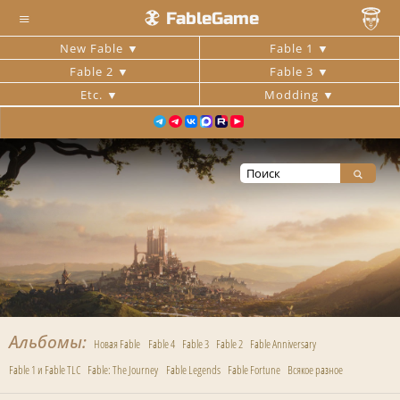
≡
FableGame
New Fable
Fable 1
Fable 2
Fable 3
Etc.
Modding
Альбомы
Новая Fable
Fable 4
Fable 3
Fable 2
Fable Anniversary
Fable 1 и Fable TLC
Fable: The Journey
Fable Legends
Fable Fortune
Всякое разное