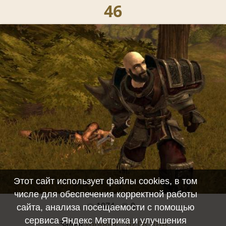
46
Этот сайт использует файлы cookies, в том
числе для обеспечения корректной работы
1074
0
Полный размер -
640x480
/ 120.6Kb
сайта, анализа посещаемости с помощью
сервиса Яндекс Метрика и улучшения
Залил
Torionel™, 07.06.2016