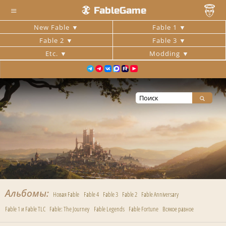
≡
FableGame
New Fable
Fable 1
Fable 2
Fable 3
Etc.
Modding
Альбомы
Новая Fable
Fable 4
Fable 3
Fable 2
Fable Anniversary
Fable 1 и Fable TLC
Fable: The Journey
Fable Legends
Fable Fortune
Всякое разное