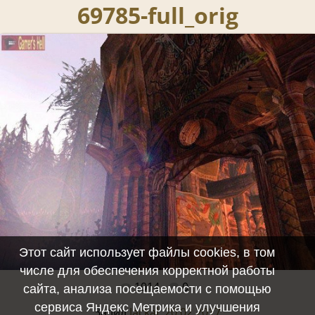
69785-full_orig
Этот сайт использует файлы cookies, в том
числе для обеспечения корректной работы
1014
0
Полный размер -
640x480
/ 69.5Kb
сайта, анализа посещаемости с помощью
сервиса Яндекс Метрика и улучшения
Залил
Jackal, 20.02.2017