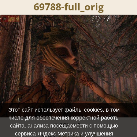
69788-full_orig
Этот сайт использует файлы cookies, в том
числе для обеспечения корректной работы
939
0
Полный размер -
640x480
/ 73.5Kb
сайта, анализа посещаемости с помощью
сервиса Яндекс Метрика и улучшения
Залил
Jackal, 20.02.2017