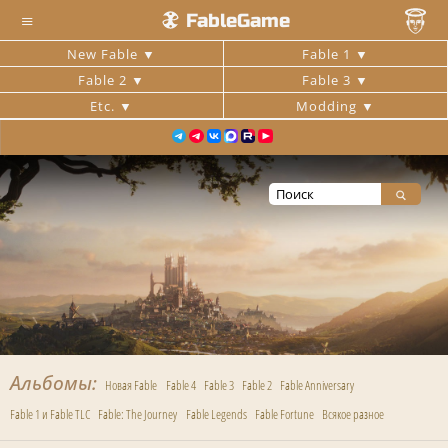
≡
FableGame
New Fable
Fable 1
Fable 2
Fable 3
Etc.
Modding
Альбомы
Новая Fable
Fable 4
Fable 3
Fable 2
Fable Anniversary
Fable 1 и Fable TLC
Fable: The Journey
Fable Legends
Fable Fortune
Всякое разное