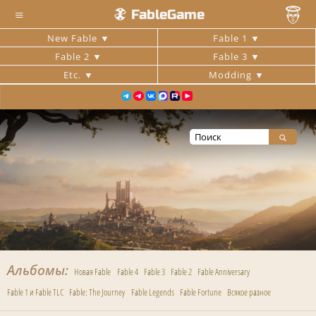
≡
FableGame
New Fable
Fable 1
Fable 2
Fable 3
Etc.
Modding
Альбомы
Новая Fable
Fable 4
Fable 3
Fable 2
Fable Anniversary
Fable 1 и Fable TLC
Fable: The Journey
Fable Legends
Fable Fortune
Всякое разное