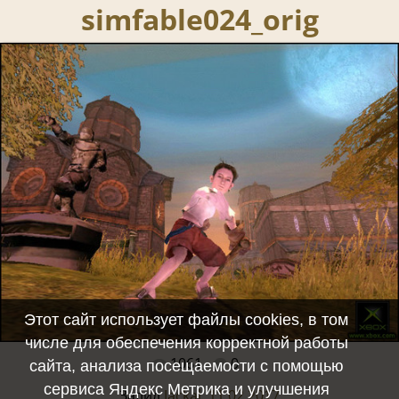
simfable024_orig
Этот сайт использует файлы cookies, в том
числе для обеспечения корректной работы
1061
0
Полный размер -
640x480
/ 93.1Kb
сайта, анализа посещаемости с помощью
сервиса Яндекс Метрика и улучшения
Залил
Jackal, 11.02.2017