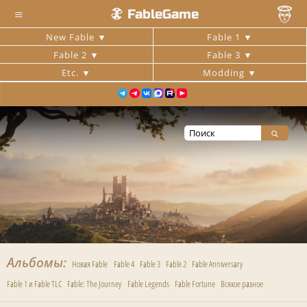
≡
FableGame
New Fable
Fable 1
Fable 2
Fable 3
Etc.
Modding
Альбомы
Новая Fable
Fable 4
Fable 3
Fable 2
Fable Anniversary
Fable 1 и Fable TLC
Fable: The Journey
Fable Legends
Fable Fortune
Всякое разное