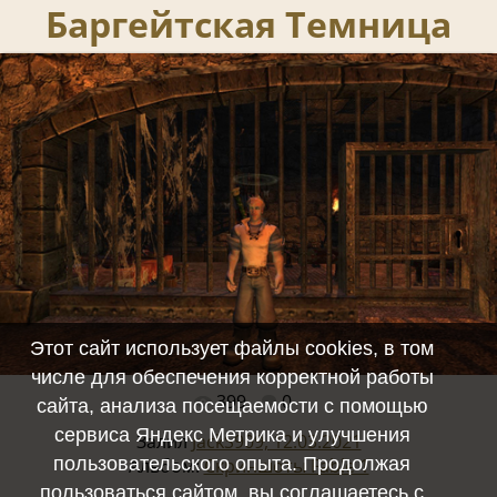
Баргейтская Темница
Этот сайт использует файлы cookies, в том
числе для обеспечения корректной работы
399
0
Полный размер -
1501x973
/ 1245.4Kb
сайта, анализа посещаемости с помощью
сервиса Яндекс Метрика и улучшения
Залил
JackS909, 12.03.2021
пользовательского опыта. Продолжая
Альбом:
Скриншоты Fable 1
пользоваться сайтом, вы соглашаетесь с