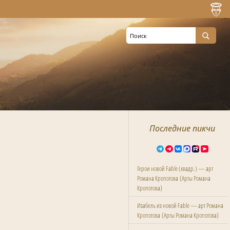
Последние пикчи
Герои новой Fable (квадр.) — арт
(
Романа Кропотова
Арты Романа
)
Кропотова
Изабель из новой Fable — арт Романа
(
)
Кропотова
Арты Романа Кропотова