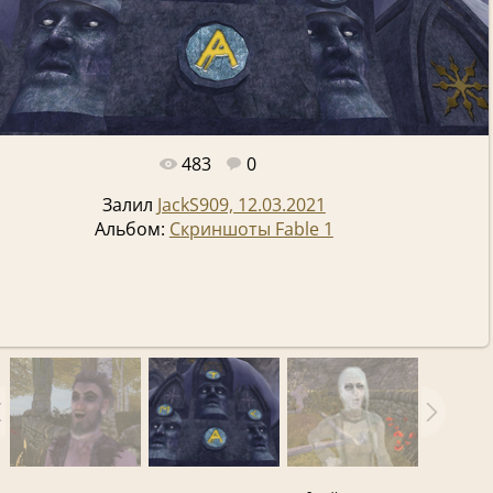
483
0
Полный размер -
1920x1080
/ 187.0Kb
Залил
JackS909, 12.03.2021
Альбом:
Скриншоты Fable 1