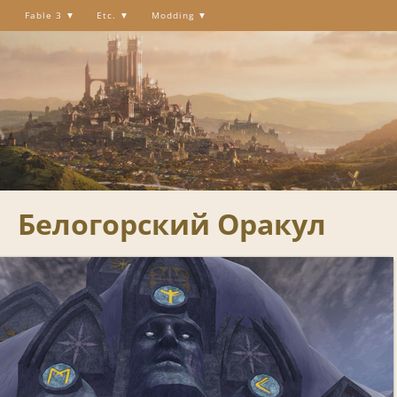
Fable 3
Etc.
Modding
Белогорский Оракул