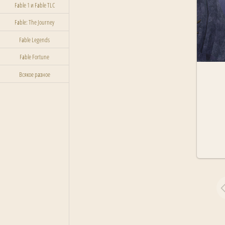
Fable 1 и Fable TLC
Fable: The Journey
Fable Legends
Fable Fortune
Всякое разное