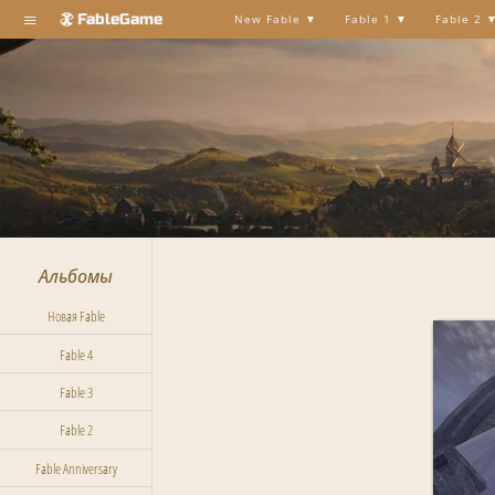
≡
FableGame
New Fable
Fable 1
Fable 2
Альбомы
Новая Fable
Fable 4
Fable 3
Fable 2
Fable Anniversary