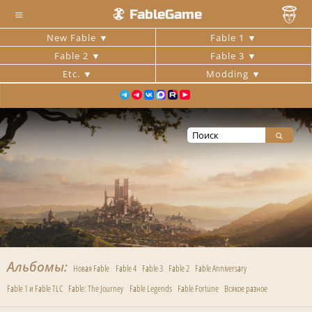
≡
FableGame
New Fable
Fable 1
Fable 2
Fable 3
Etc.
Modding
Альбомы
Новая Fable
Fable 4
Fable 3
Fable 2
Fable Anniversary
Fable 1 и Fable TLC
Fable: The Journey
Fable Legends
Fable Fortune
Всякое разное