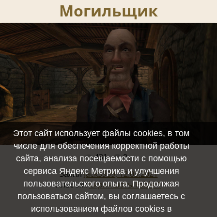
Могильщик
Этот сайт использует файлы cookies, в том
числе для обеспечения корректной работы
431
0
Полный размер -
1920x1080
/ 145.7Kb
сайта, анализа посещаемости с помощью
сервиса Яндекс Метрика и улучшения
Залил
JackS909, 12.03.2021
пользовательского опыта. Продолжая
Альбом:
Скриншоты Fable 1
пользоваться сайтом, вы соглашаетесь с
использованием файлов cookies в