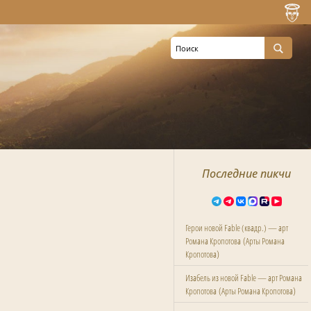
Последние пикчи
Герои новой Fable (квадр.) — арт
(
Романа Кропотова
Арты Романа
)
Кропотова
Изабель из новой Fable — арт Романа
(
)
Кропотова
Арты Романа Кропотова