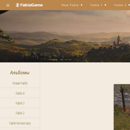
≡
FableGame
New Fable
Fable 1
Fable 2
Альбомы
Новая Fable
Fable 4
Fable 3
Fable 2
Fable Anniversary