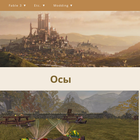
Fable 3
Etc.
Modding
Осы