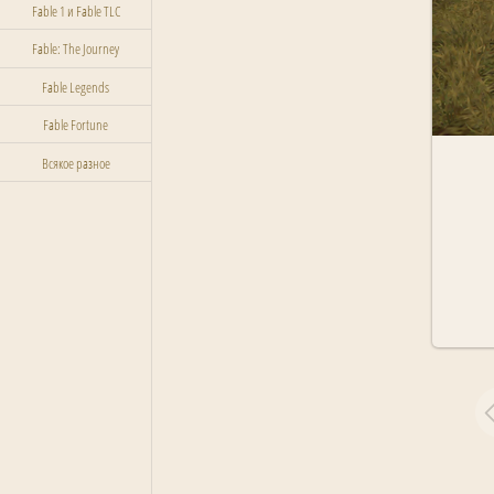
Fable 1 и Fable TLC
Fable: The Journey
Fable Legends
Fable Fortune
Всякое разное