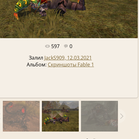
597
0
Полный размер -
1920x1080
/ 302.3Kb
Залил
JackS909, 12.03.2021
Альбом:
Скриншоты Fable 1