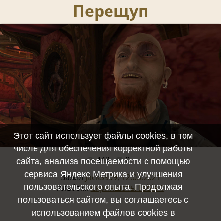
Перещуп
Этот сайт использует файлы cookies, в том
числе для обеспечения корректной работы
443
0
Полный размер -
1920x1080
/ 112.5Kb
сайта, анализа посещаемости с помощью
сервиса Яндекс Метрика и улучшения
Залил
JackS909, 12.03.2021
пользовательского опыта. Продолжая
Альбом:
Скриншоты Fable 1
пользоваться сайтом, вы соглашаетесь с
использованием файлов cookies в