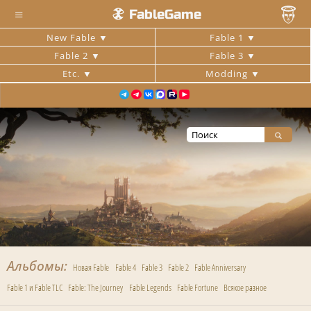
≡
FableGame
New Fable
Fable 1
Fable 2
Fable 3
Etc.
Modding
Альбомы
Новая Fable
Fable 4
Fable 3
Fable 2
Fable Anniversary
Fable 1 и Fable TLC
Fable: The Journey
Fable Legends
Fable Fortune
Всякое разное