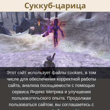
Суккуб-царица
Этот сайт использует файлы cookies, в том
числе для обеспечения корректной работы
605
0
Полный размер -
1241x755
/ 768.4Kb
сайта, анализа посещаемости с помощью
сервиса Яндекс Метрика и улучшения
Залил
JackS909, 12.03.2021
пользовательского опыта. Продолжая
Альбом:
Скриншоты Fable 1
пользоваться сайтом, вы соглашаетесь с