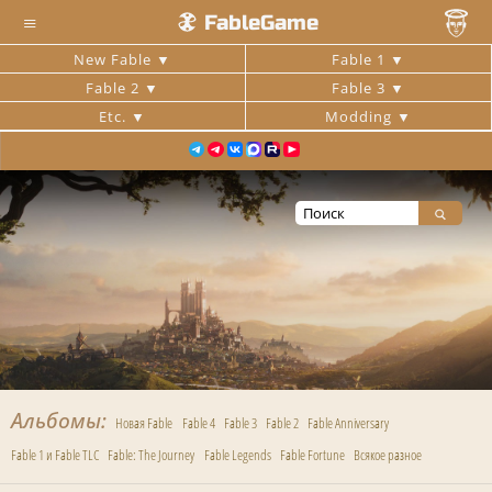
≡
FableGame
New Fable
Fable 1
Fable 2
Fable 3
Etc.
Modding
Альбомы
Новая Fable
Fable 4
Fable 3
Fable 2
Fable Anniversary
Fable 1 и Fable TLC
Fable: The Journey
Fable Legends
Fable Fortune
Всякое разное