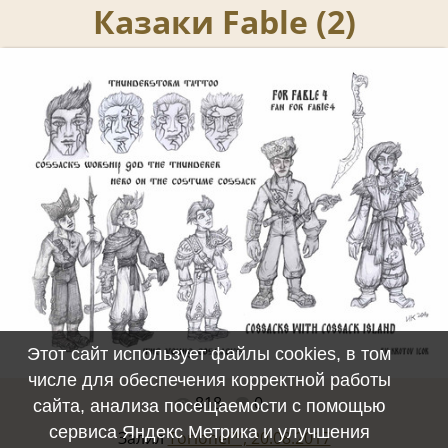
Казаки Fable (2)
Этот сайт использует файлы cookies, в том
числе для обеспечения корректной работы
818
0
Полный размер -
3310x2440
/ 386.1Kb
сайта, анализа посещаемости с помощью
сервиса Яндекс Метрика и улучшения
Залил
Torionel™, 20.08.2017