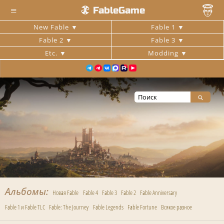
≡
FableGame
New Fable
Fable 1
Fable 2
Fable 3
Etc.
Modding
Альбомы
Новая Fable
Fable 4
Fable 3
Fable 2
Fable Anniversary
Fable 1 и Fable TLC
Fable: The Journey
Fable Legends
Fable Fortune
Всякое разное