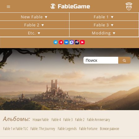
≡
FableGame
New Fable
Fable 1
Fable 2
Fable 3
Etc.
Modding
Альбомы
Новая Fable
Fable 4
Fable 3
Fable 2
Fable Anniversary
Fable 1 и Fable TLC
Fable: The Journey
Fable Legends
Fable Fortune
Всякое разное