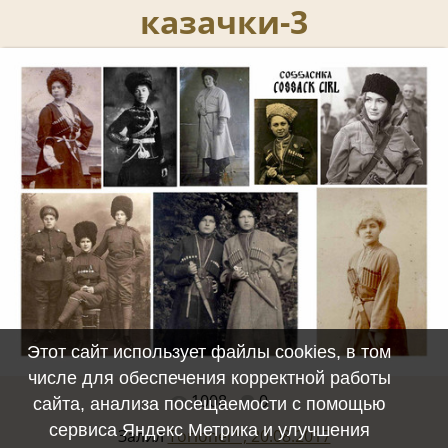
казачки-3
Этот сайт использует файлы cookies, в том
числе для обеспечения корректной работы
1008
0
Полный размер -
3140x2305
/ 339.6Kb
сайта, анализа посещаемости с помощью
сервиса Яндекс Метрика и улучшения
Залил
Torionel™, 20.08.2017