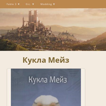
Fable 3
Etc.
Modding
Кукла Мейз