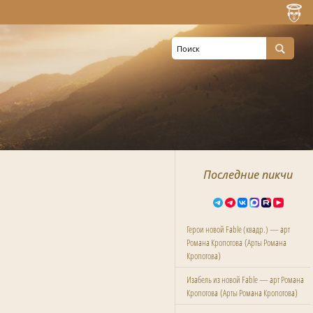
Последние пикчи
Герои новой Fable (квадр.) — арт
(
Романа Кропотова
Арты Романа
)
Кропотова
Изабель из новой Fable — арт Романа
(
)
Кропотова
Арты Романа Кропотова