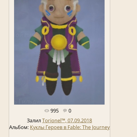
995
0
Полный размер -
330x557
/ 78.8Kb
Залил
Torionel™, 07.09.2018
Альбом:
Куклы Героев в Fable: The Journey