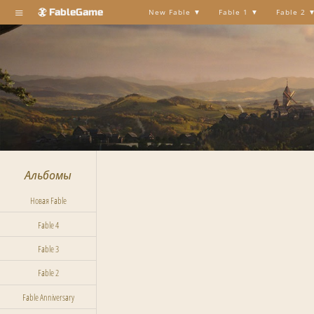
≡
FableGame
New Fable
Fable 1
Fable 2
Альбомы
Новая Fable
Fable 4
Fable 3
Fable 2
Fable Anniversary