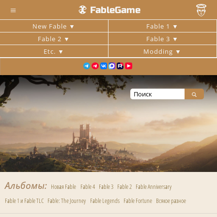
≡
FableGame
New Fable
Fable 1
Fable 2
Fable 3
Etc.
Modding
Альбомы
Новая Fable
Fable 4
Fable 3
Fable 2
Fable Anniversary
Fable 1 и Fable TLC
Fable: The Journey
Fable Legends
Fable Fortune
Всякое разное