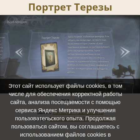
Портрет Терезы
Этот сайт использует файлы cookies, в том
числе для обеспечения корректной работы
763
0
Полный размер -
1920x1080
/ 343.6Kb
сайта, анализа посещаемости с помощью
сервиса Яндекс Метрика и улучшения
Залил
Torionel™, 22.08.2018
пользовательского опыта. Продолжая
Альбом:
Вещи в Fable: The Journey
пользоваться сайтом, вы соглашаетесь с
использованием файлов cookies в