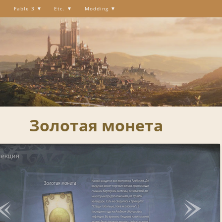
Fable 3
Etc.
Modding
Золотая монета