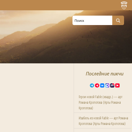
Последние пикчи
Герои новой Fable (квадр.) — арт
(
Романа Кропотова
Арты Романа
)
Кропотова
Изабель из новой Fable — арт Романа
(
)
Кропотова
Арты Романа Кропотова