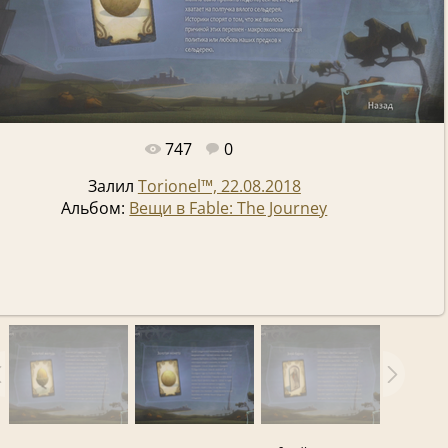
747
0
Полный размер -
1920x1080
/ 343.3Kb
Залил
Torionel™, 22.08.2018
Альбом:
Вещи в Fable: The Journey