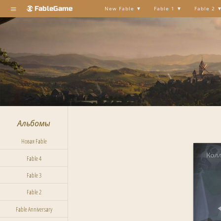
≡
FableGame
New Fable
Fable 1
Fable 2
Альбомы
Новая Fable
Fable 4
Fable 3
Fable 2
Fable Anniversary