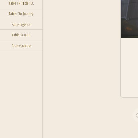
Fable 1 и Fable TLC
Fable: The Journey
Fable Legends
Fable Fortune
Всякое разное