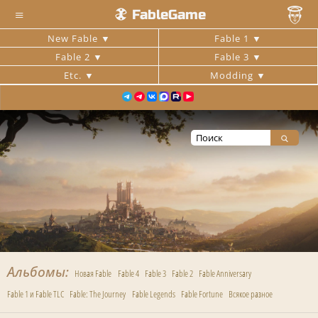
≡
FableGame
New Fable
Fable 1
Fable 2
Fable 3
Etc.
Modding
Альбомы
Новая Fable
Fable 4
Fable 3
Fable 2
Fable Anniversary
Fable 1 и Fable TLC
Fable: The Journey
Fable Legends
Fable Fortune
Всякое разное