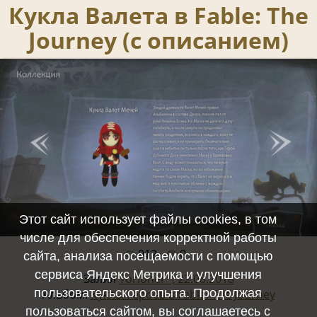
Кукла Валета в Fable: The
Journey (с описанием)
Этот сайт использует файлы cookies, в том
числе для обеспечения корректной работы
912
0
Полный размер -
1920x1080
/ 335.3Kb
сайта, анализа посещаемости с помощью
сервиса Яндекс Метрика и улучшения
Залил
Torionel™, 22.08.2018
пользовательского опыта. Продолжая
Альбом:
Куклы Героев в Fable: The Journey
пользоваться сайтом, вы соглашаетесь с