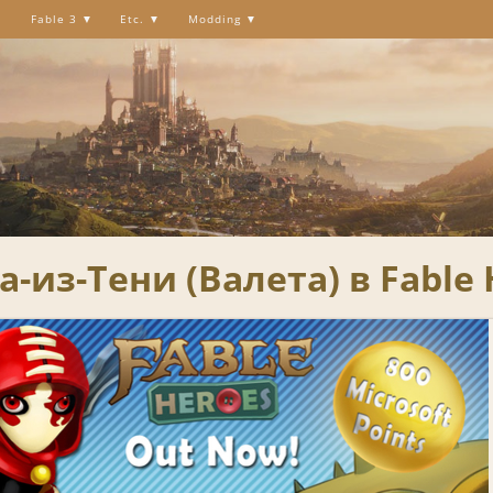
Fable 3
Etc.
Modding
из-Тени (Валета) в Fable H