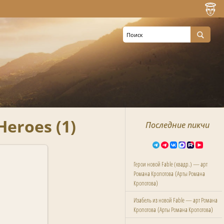
eroes (1)
Последние пикчи
Герои новой Fable (квадр.) — арт
(
Романа Кропотова
Арты Романа
)
Кропотова
Изабель из новой Fable — арт Романа
(
)
Кропотова
Арты Романа Кропотова