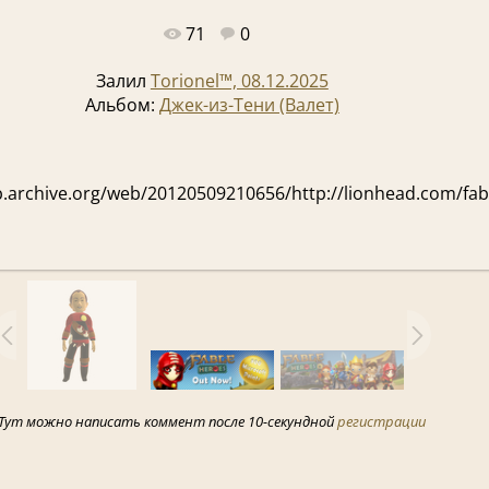
Полный размер -
980x310
/ 147.8Kb
71
0
Залил
Torionel™, 08.12.2025
Альбом:
Джек-из-Тени (Валет)
b.archive.org/web/20120509210656/http://lionhead.com/fab
Тут можно написать коммент после 10-секундной
регистрации