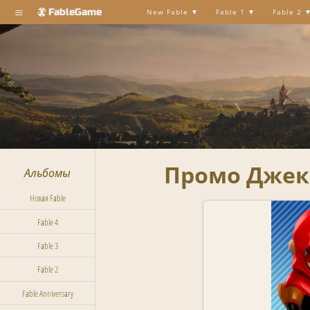
≡
FableGame
New Fable
Fable 1
Fable 2
Промо Джека-
Альбомы
Новая Fable
Fable 4
Fable 3
Fable 2
Fable Anniversary