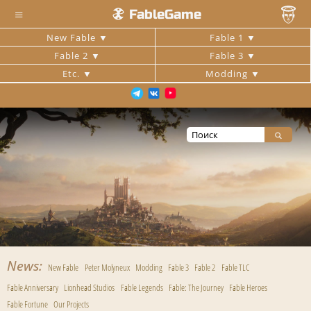
≡
FableGame
New Fable
Fable 1
Fable 2
Fable 3
Etc.
Modding
News
New Fable
Peter Molyneux
Modding
Fable 3
Fable 2
Fable TLC
Fable Anniversary
Lionhead Studios
Fable Legends
Fable: The Journey
Fable Heroes
Fable Fortune
Our Projects