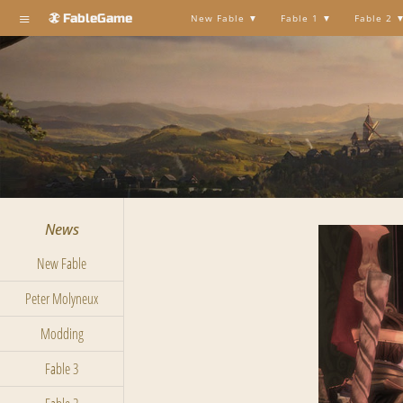
≡
FableGame
New Fable
Fable 1
Fable 2
News
New Fable
Peter Molyneux
Modding
Fable 3