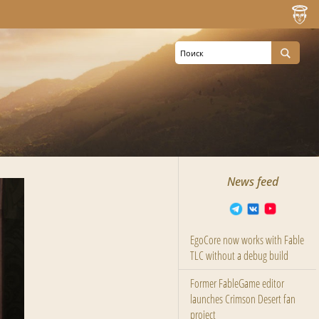
News feed
EgoCore now works with Fable
TLC without a debug build
Former FableGame editor
launches Crimson Desert fan
project