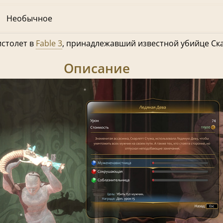
Необычное
столет в
Fable 3
, принадлежавший известной убийце Ска
Описание