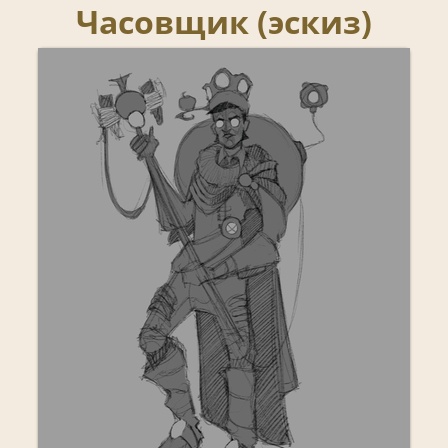
Часовщик (эскиз)