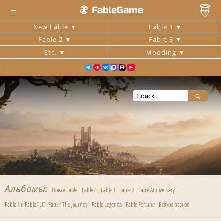
≡
FableGame
New Fable
Fable 1
Fable 2
Fable 3
Etc.
Modding
Альбомы
Новая Fable
Fable 4
Fable 3
Fable 2
Fable Anniversary
Fable 1 и Fable TLC
Fable: The Journey
Fable Legends
Fable Fortune
Всякое разное