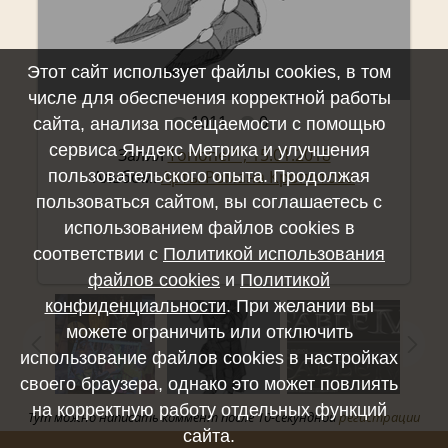
Этот сайт использует файлы cookies, в том
числе для обеспечения корректной работы
1011
0
сайта, анализа посещаемости с помощью
Полный размер -
1488x2000
/ 211.5Kb
сервиса Яндекс Метрика и улучшения
Залил
Torionel™, 15.01.2018
Альбом:
Арты Романа Кропотова
пользовательского опыта. Продолжая
пользоваться сайтом, вы соглашаетесь с
использованием файлов cookies в
соответствии с
Политикой использования
файлов cookies
и
Политикой
конфиденциальности
. При желании вы
можете ограничить или отключить
использование файлов cookies в настройках
своего браузера, однако это может повлиять
на корректную работу отдельных функций
Тут можно написать коммент после 10-секундной
регистрации
сайта.