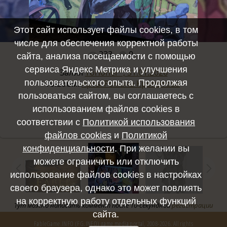
Этот сайт использует файлы cookies, в том
числе для обеспечения корректной работы
233
0
Полный размер -
2500x2500
/ 714.6Kb
сайта, анализа посещаемости с помощью
сервиса Яндекс Метрика и улучшения
Залил
Torionel™, 31.01.2026
пользовательского опыта. Продолжая
Альбом:
Арты Романа Кропотова
пользоваться сайтом, вы соглашаетесь с
использованием файлов cookies в
соответствии с
Политикой использования
файлов cookies
и
Политикой
конфиденциальности
. При желании вы
можете ограничить или отключить
использование файлов cookies в настройках
своего браузера, однако это может повлиять
на корректную работу отдельных функций
Тут можно написать коммент после 10-секундной
регистрации
сайта.
FableGame.INFO (FG.INFO) game media portal, 2008-2026. All rights