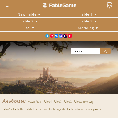
≡
FableGame
New Fable
Fable 1
Fable 2
Fable 3
Etc.
Modding
Альбомы
Новая Fable
Fable 4
Fable 3
Fable 2
Fable Anniversary
Fable 1 и Fable TLC
Fable: The Journey
Fable Legends
Fable Fortune
Всякое разное