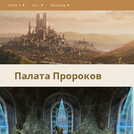
Fable 3
Etc.
Modding
Палата Пророков