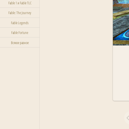
Fable 1 и Fable TLC
Fable: The Journey
Fable Legends
Fable Fortune
Всякое разное