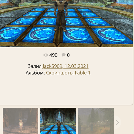
490
0
Полный размер -
1544x976
/ 1518.3Kb
Залил
JackS909, 12.03.2021
Альбом:
Скриншоты Fable 1