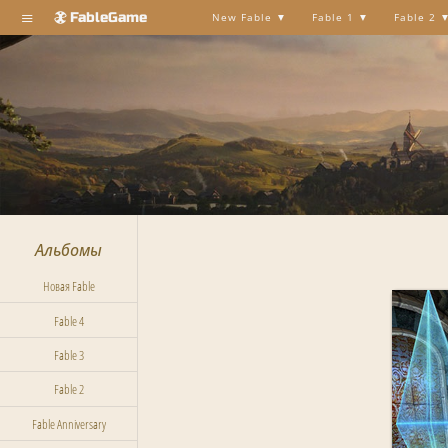
≡
FableGame
New Fable
Fable 1
Fable 2
Альбомы
Новая Fable
Fable 4
Fable 3
Fable 2
Fable Anniversary