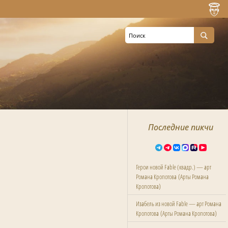
Последние пикчи
Герои новой Fable (квадр.) — арт
(
Романа Кропотова
Арты Романа
)
Кропотова
Изабель из новой Fable — арт Романа
(
)
Кропотова
Арты Романа Кропотова