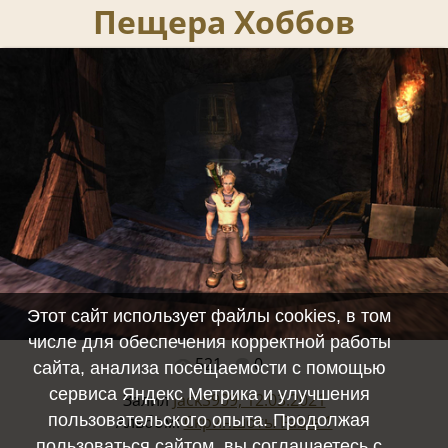
Пещера Хоббов
Этот сайт использует файлы cookies, в том
числе для обеспечения корректной работы
521
0
Полный размер -
1497x975
/ 794.3Kb
сайта, анализа посещаемости с помощью
сервиса Яндекс Метрика и улучшения
Залил
JackS909, 12.03.2021
пользовательского опыта. Продолжая
Альбом:
Скриншоты Fable 1
пользоваться сайтом, вы соглашаетесь с