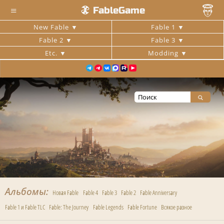
≡
FableGame
New Fable
Fable 1
Fable 2
Fable 3
Etc.
Modding
Альбомы
Новая Fable
Fable 4
Fable 3
Fable 2
Fable Anniversary
Fable 1 и Fable TLC
Fable: The Journey
Fable Legends
Fable Fortune
Всякое разное