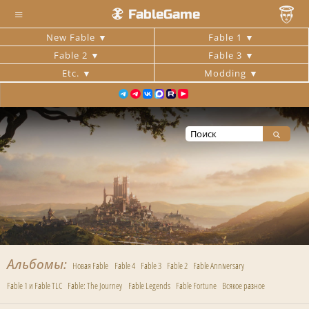
≡
FableGame
New Fable
Fable 1
Fable 2
Fable 3
Etc.
Modding
Альбомы
Новая Fable
Fable 4
Fable 3
Fable 2
Fable Anniversary
Fable 1 и Fable TLC
Fable: The Journey
Fable Legends
Fable Fortune
Всякое разное