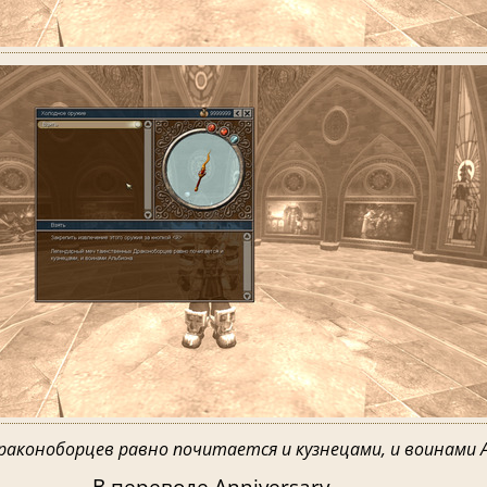
аконоборцев равно почитается и кузнецами, и воинами А
В переводе Anniversary