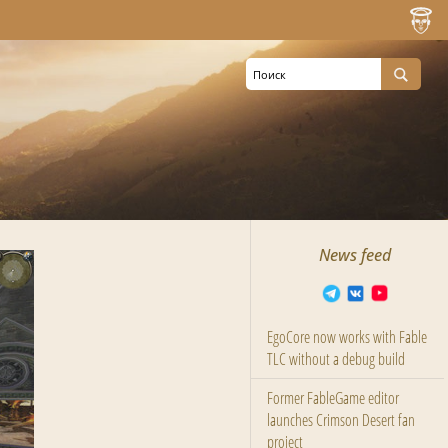
News feed
EgoCore now works with Fable
TLC without a debug build
Former FableGame editor
launches Crimson Desert fan
project