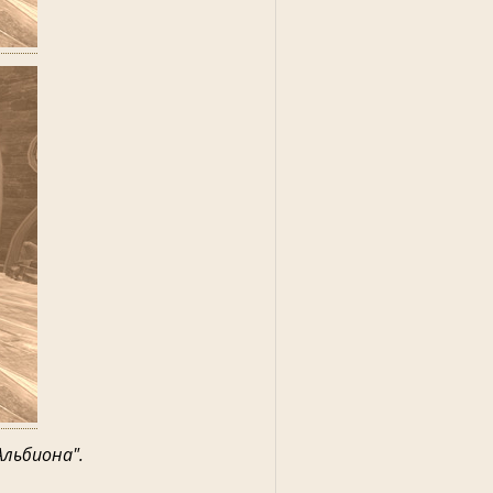
льбиона".