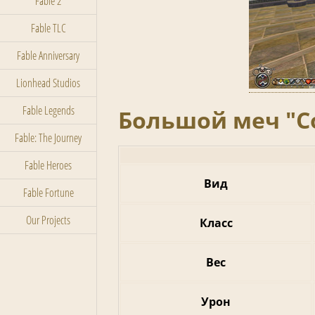
Fable 2
Fable TLC
Fable Anniversary
Lionhead Studios
Fable Legends
Большой меч "С
Fable: The Journey
Fable Heroes
Вид
Fable Fortune
Our Projects
Класс
Вес
Урон