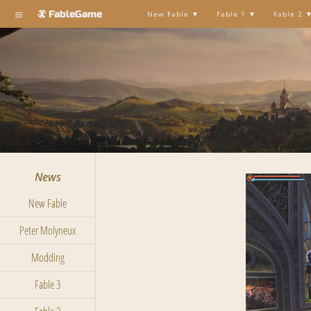
≡
FableGame
New Fable
Fable 1
Fable 2
News
New Fable
Peter Molyneux
Modding
Fable 3