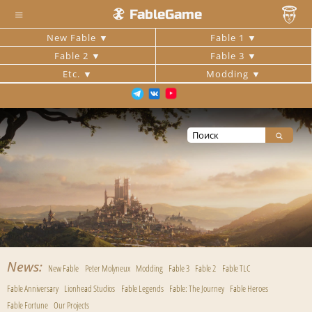
≡
FableGame
New Fable
Fable 1
Fable 2
Fable 3
Etc.
Modding
News
New Fable
Peter Molyneux
Modding
Fable 3
Fable 2
Fable TLC
Fable Anniversary
Lionhead Studios
Fable Legends
Fable: The Journey
Fable Heroes
Fable Fortune
Our Projects