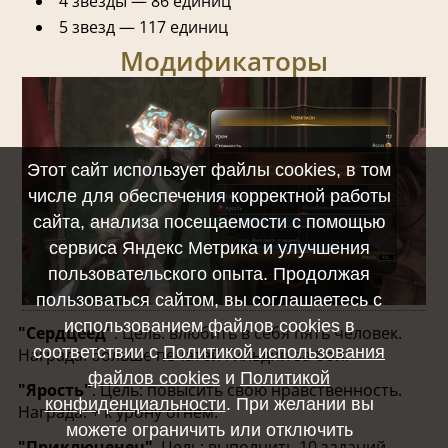
4 звезды — 86 единиц
5 звезд — 117 единиц
Модификаторы
Этот сайт использует файлы cookies, в том
числе для обеспечения корректной работы
сайта, анализа посещаемости с помощью
сервиса Яндекс Метрика и улучшения
пользовательского опыта. Продолжая
пользоваться сайтом, вы соглашаетесь с
использованием файлов cookies в
"Сердцеед"
. Цель: влюбить в себя пять человек.
соответствии с
Политикой использования
Награда: больше печатей Гильдии за бой.
файлов cookies
и
Политикой
"Ярость"
. Цель: повысить свою нравственность.
конфиденциальности
. При желании вы
Награда: + к урону огнем.
можете ограничить или отключить
"Приключенец"
. Цель: выполнить 10 заданий.