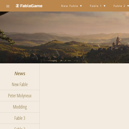
≡
FableGame
New Fable
Fable 1
Fable 2
News
New Fable
Peter Molyneux
Modding
Fable 3