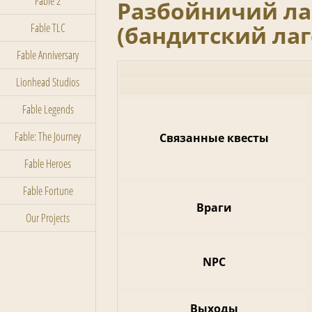
Fable 2
Разбойничий ла
(бандитский лаг
Fable TLC
Fable Anniversary
Lionhead Studios
Fable Legends
Fable: The Journey
Связанные квесты
Fable Heroes
Fable Fortune
Враги
Our Projects
NPC
Выходы