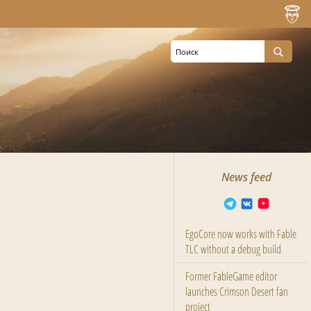
News feed
EgoCore now works with Fable
TLC without a debug build
Former FableGame editor
launches Crimson Desert fan
project