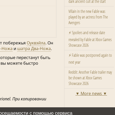
dark ancient cult at the start
Villain in the new Fable was
played by an actress from The
Avengers
⚡ Spoilers and release date
revealed by Fable at Xbox Games
от побережья
Оуквэйла
. Он
Showcase 2026
а-Ножа
и
шатра Два-Ножа
.
⚡ Fable was postponed again to
 которые перестанут быть
next year
у вы можете быстро
Reddit: Another Fable trailer may
be shown at Xbox Games
Showcase 2026
▼ More news ▼
rionel. При копировании
 посещаемости с помощью сервиса