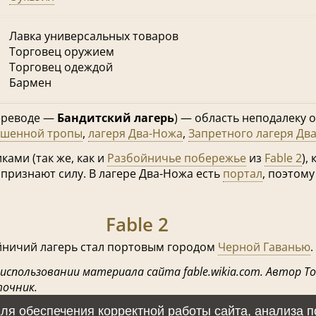
Лавка универсальных товаров
Торговец оружием
Торговец одеждой
Бармен
ереводе —
Бандитский лагерь
) — область неподалеку 
ошенной тропы
,
лагеря Два-Ножа
,
Запретного лагеря Дв
ками (так же, как и
Разбойничье побережье
из
Fable 2
),
 признают силу. В лагере Два-Ножа есть
портал
, поэтом
Fable 2
ойничий лагерь стал портовым городом
Черной Гаванью
.
 использовании материала сайта fable.wikia.com. Автор To
точник.
 для обеспечения корректной работы сайта, анализа