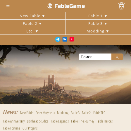
≡
FableGame
New Fable
Fable 1
Fable 2
Fable 3
Etc.
Modding
News
New Fable
Peter Molyneux
Modding
Fable 3
Fable 2
Fable TLC
Fable Anniversary
Lionhead Studios
Fable Legends
Fable: The Journey
Fable Heroes
Fable Fortune
Our Projects