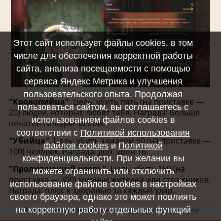
Этот сайт использует файлы cookies, в том
числе для обеспечения корректной работы
сайта, анализа посещаемости с помощью
сервиса Яндекс Метрика и улучшения
пользовательского опыта. Продолжая
"Кровопийца"
. Цель: убить пять (на приставке —
пользоваться сайтом, вы соглашаетесь с
20) людей, которые любят тебя. Награда: больше
использованием файлов cookies в
печатей Гильдии за бой.
соответствии с
Политикой использования
"Убийца"
. Цель: убить замахом 50 (на приставке —
файлов cookies
и
Политикой
100) человек. Награда: доп. урон 16.
конфиденциальности
. При желании вы
"Проливающий кровь"
. Цель: убить 150 (на
можете ограничить или отключить
приставке — 300) мирных жителей или стражников.
использование файлов cookies в настройках
Награда: плюс к здоровью за каждый удар.
своего браузера, однако это может повлиять
на корректную работу отдельных функций
Больше интересного о Fable — в
нашем Telegram-канале
и
чате